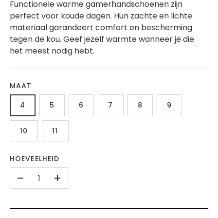
Functionele warme gamerhandschoenen zijn
perfect voor koude dagen. Hun zachte en lichte
materiaal garandeert comfort en bescherming
tegen de kou. Geef jezelf warmte wanneer je die
het meest nodig hebt.
MAAT
4
5
6
7
8
9
10
11
HOEVEELHEID
-
+